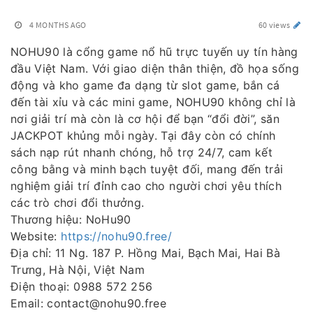
4 MONTHS AGO
60 views
NOHU90 là cổng game nổ hũ trực tuyến uy tín hàng
đầu Việt Nam. Với giao diện thân thiện, đồ họa sống
động và kho game đa dạng từ slot game, bắn cá
đến tài xỉu và các mini game, NOHU90 không chỉ là
nơi giải trí mà còn là cơ hội để bạn “đổi đời”, săn
JACKPOT khủng mỗi ngày. Tại đây còn có chính
sách nạp rút nhanh chóng, hỗ trợ 24/7, cam kết
công bằng và minh bạch tuyệt đối, mang đến trải
nghiệm giải trí đỉnh cao cho người chơi yêu thích
các trò chơi đổi thưởng.
Thương hiệu: NoHu90
Website:
https://nohu90.free/
Địa chỉ: 11 Ng. 187 P. Hồng Mai, Bạch Mai, Hai Bà
Trưng, Hà Nội, Việt Nam
Điện thoại: 0988 572 256
Email: contact@nohu90.free