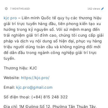
7 MONTHS AGO
162 views
kjc pro
– Liên minh Quốc tế quy tụ các thương hiệu
giải trí trực tuyến hàng đầu, tiên phong kiến tạo xu
hướng trong kỷ nguyên số. Với sứ mệnh mang đến
trải nghiệm giải trí đỉnh cao, chúng tôi cung cấp giải
pháp và dịch vụ nội dung số hiện đại, phục vụ hàng
triệu người dùng toàn cầu và không ngừng đổi mới
để dẫn đầu trong ngành công nghiệp giải trí trực
tuyến.
Thương hiệu: KJC
Website:
https://kjc.pro/
Email:
kjc.pro@gmail.com
Số điện thoại: (+84) 815 248 322
Địa chỉ: 1M Đường Số 12, Phường Tân Thuận Tây,