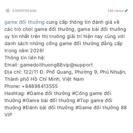
5 MONTHS AGO
100 views
game đổi thưởng
cung cấp thông tin đánh giá về
các trò chơi game đổi thưởng, game bài đổi thưởng
uy tín nhất trên thị trường giải trí hiện nay cùng với
danh sách những cổng game đổi thưởng đẳng cấp
trong năm 2026!
Thông tin liên hệ:
Email: gamedoithuong88vip@support
Địa chỉ: 122/11 Đ. Phổ Quang, Phường 9, Phú Nhuận,
Thành phố Hồ Chí Minh, Việt Nam
Phone: +84898413555
Hashtag: #Game đổi thưởng #Cổng game đổi
thưởng #Game bài đổi thưởng #Top game đổi
thưởng #Đánh bài đổi thưởng #Game đổi thưởng 88
VIP