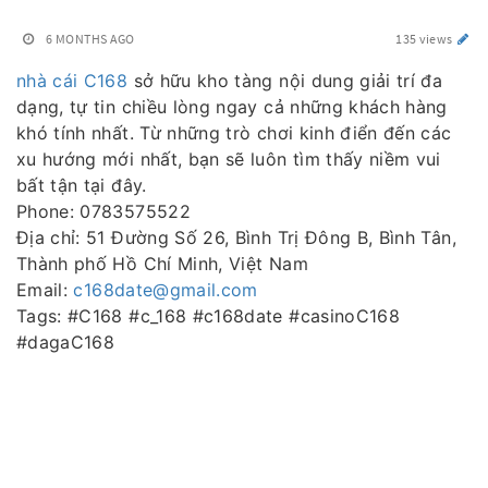
6 MONTHS AGO
135 views
nhà cái C168
sở hữu kho tàng nội dung giải trí đa
dạng, tự tin chiều lòng ngay cả những khách hàng
khó tính nhất. Từ những trò chơi kinh điển đến các
xu hướng mới nhất, bạn sẽ luôn tìm thấy niềm vui
bất tận tại đây.
Phone: 0783575522
Địa chỉ: 51 Đường Số 26, Bình Trị Đông B, Bình Tân,
Thành phố Hồ Chí Minh, Việt Nam
Email:
c168date@gmail.com
Tags: #C168 #c_168 #c168date #casinoC168
#dagaC168