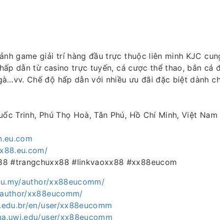
ảnh game giải trí hàng đầu trực thuộc liên minh KJC cun
í hấp dẫn từ casino trực tuyến, cá cược thể thao, bắn cá 
à…vv. Chế độ hấp dẫn với nhiều ưu đãi đặc biệt dành ch
uốc Trinh, Phú Thọ Hoà, Tân Phú, Hồ Chí Minh, Việt Nam
.eu.com
xx88.eu.com/
88 #trangchuxx88 #linkvaoxx88 #xx88eucom
.edu.my/author/xx88eucomm/
u/author/xx88eucomm/
ro.edu.br/en/user/xx88eucomm
ona.uwi.edu/user/xx88eucomm