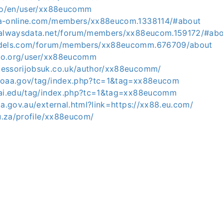
.ro/en/user/xx88eucomm
ba-online.com/members/xx88eucom.1338114/#about
n.alwaysdata.net/forum/members/xx88eucom.159172/#ab
odels.com/forum/members/xx88eucomm.676709/about
rsbo.org/user/xx88eucomm
essorijobsuk.co.uk/author/xx88eucomm/
.noaa.gov/tag/index.php?tc=1&tag=xx88eucom
hai.edu/tag/index.php?tc=1&tag=xx88eucomm
la.gov.au/external.html?link=https://xx88.eu.com/
du.za/profile/xx88eucom/