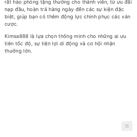
rất hào phóng tặng thưởng cho thành viên, từ ưu đãi
nạp đầu, hoàn trả hàng ngày đến các sự kiện đặc
biệt, giúp bạn có thêm động lực chinh phục các ván
cược.
Kimsa888 là lựa chọn thông minh cho những ai ưu
tiên tốc độ, sự tiện lợi di động và cơ hội nhận
thưởng lớn.