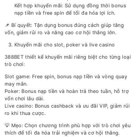
Kết hợp khuyến mãi: Sử dụng đồng thời bonus
nạp tiền và free spin để tối đa hóa lợi ích.
📌 Bí quyết: Tận dụng bonus đúng cách giúp tăng
vốn, giảm rủi ro và nâng cao cơ hội thắng lớn.
Khuyến mãi cho slot, poker và live casino
388BET thiết kế khuyến mãi riêng biệt cho từng loại
trò chơi:
Slot game: Free spin, bonus nạp tiền và vòng quay
may mắn.
Poker: Bonus nạp tiền và hoàn trả theo tuần, hỗ trợ
vốn chơi lâu dài.
Live casino: Bonus cashback và ưu đãi VIP, giảm rủi
ro khi thua cược.
💡 Mẹo: Chọn chương trình phù hợp với trò chơi yêu
thích để tối đa hóa trải nghiệm và cơ hội thắng.