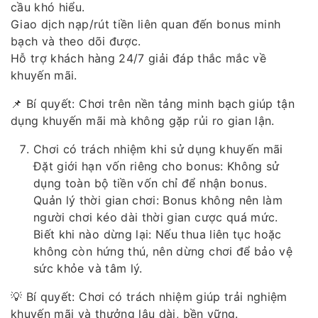
cầu khó hiểu.
Giao dịch nạp/rút tiền liên quan đến bonus minh
bạch và theo dõi được.
Hỗ trợ khách hàng 24/7 giải đáp thắc mắc về
khuyến mãi.
📌 Bí quyết: Chơi trên nền tảng minh bạch giúp tận
dụng khuyến mãi mà không gặp rủi ro gian lận.
Chơi có trách nhiệm khi sử dụng khuyến mãi
Đặt giới hạn vốn riêng cho bonus: Không sử
dụng toàn bộ tiền vốn chỉ để nhận bonus.
Quản lý thời gian chơi: Bonus không nên làm
người chơi kéo dài thời gian cược quá mức.
Biết khi nào dừng lại: Nếu thua liên tục hoặc
không còn hứng thú, nên dừng chơi để bảo vệ
sức khỏe và tâm lý.
💡 Bí quyết: Chơi có trách nhiệm giúp trải nghiệm
khuyến mãi và thưởng lâu dài, bền vững.