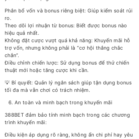
Phân bổ vốn và bonus riêng biệt: Giúp kiểm soát rủi
ro.
Theo dõi lợi nhuận từ bonus: Biết được bonus nào
hiệu quả nhất.
Không đặt cược vượt quá khả năng: Khuyến mãi hỗ
trợ vốn, nhưng không phải là “cơ hội thắng chắc
chắn”.
Điều chỉnh chiến lược: Sử dụng bonus để thử chiến
thuật mới hoặc tăng cược khi cần.
💡 Bí quyết: Quản lý ngân sách giúp tận dụng bonus
tối đa mà vẫn chơi có trách nhiệm.
An toàn và minh bạch trong khuyến mãi
388BET đảm bảo tính minh bạch trong các chương
trình khuyến mãi:
Điều kiện áp dụng rõ ràng, không ẩn chi phí hay yêu