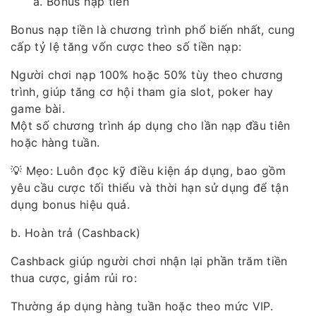
a. Bonus nạp tiền
Bonus nạp tiền là chương trình phổ biến nhất, cung
cấp tỷ lệ tăng vốn cược theo số tiền nạp:
Người chơi nạp 100% hoặc 50% tùy theo chương
trình, giúp tăng cơ hội tham gia slot, poker hay
game bài.
Một số chương trình áp dụng cho lần nạp đầu tiên
hoặc hàng tuần.
💡 Mẹo: Luôn đọc kỹ điều kiện áp dụng, bao gồm
yêu cầu cược tối thiểu và thời hạn sử dụng để tận
dụng bonus hiệu quả.
b. Hoàn trả (Cashback)
Cashback giúp người chơi nhận lại phần trăm tiền
thua cược, giảm rủi ro:
Thường áp dụng hàng tuần hoặc theo mức VIP.