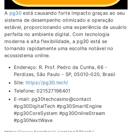
A
pg30
está causando forte impacto graças ao seu
sistema de desempenho otimizado e operação
estável, proporcionando uma experiência de usuário
perfeita no ambiente digital. Com tecnologia
moderna e alta flexibilidade, a pg30 está se
tornando rapidamente uma escolha notável no
ecossistema online.
Endereço: R. Prof. Pedro da Cunha, 66 -
Perdizes, São Paulo - SP, 05010-020, Brasil
Site:
https://pg30.tech/
Telefone: 021527198401
E-mail: pg30techcasino@contact
#pg30DigitalTech #pg30SmartEngine
#pg30CoreSystem #pg30OnlineStream
#pg30NextWave