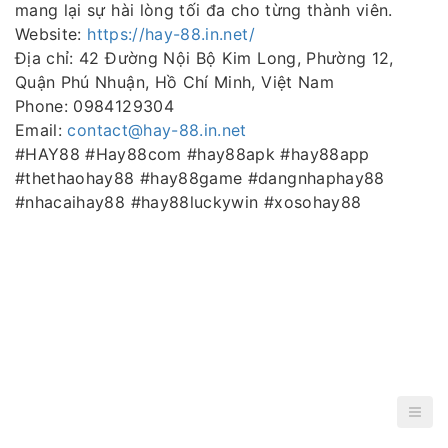
mang lại sự hài lòng tối đa cho từng thành viên.
Website:
https://hay-88.in.net/
Địa chỉ: 42 Đường Nội Bộ Kim Long, Phường 12,
Quận Phú Nhuận, Hồ Chí Minh, Việt Nam
Phone: 0984129304
Email:
contact@hay-88.in.net
#HAY88 #Hay88com #hay88apk #hay88app
#thethaohay88 #hay88game #dangnhaphay88
#nhacaihay88 #hay88luckywin #xosohay88