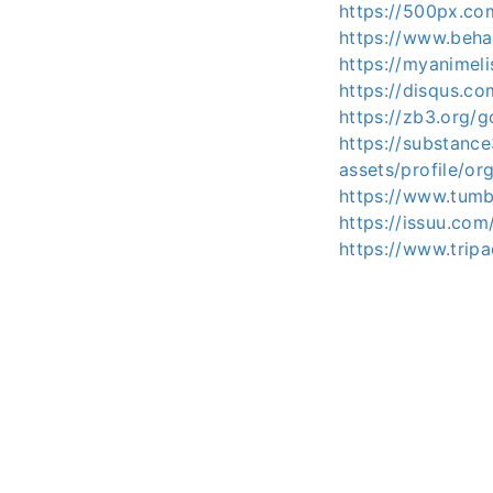
https://500px.c
https://www.beh
https://myanimel
https://disqus.
https://zb3.org
https://substan
assets/profile/
https://www.tum
https://issuu.c
https://www.trip