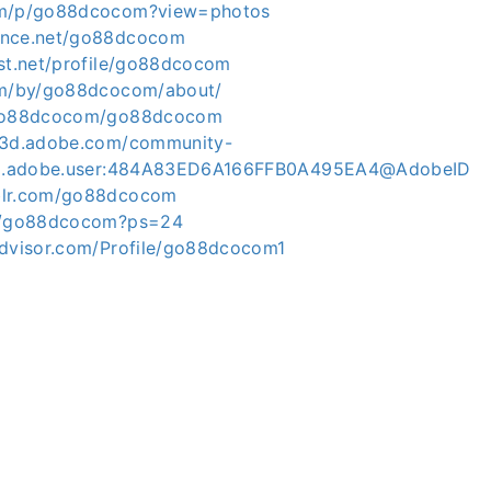
om/p/go88dcocom?view=photos
ance.net/go88dcocom
ist.net/profile/go88dcocom
com/by/go88dcocom/about/
/go88dcocom/go88dcocom
ce3d.adobe.com/community-
org.adobe.user:484A83ED6A166FFB0A495EA4@AdobeID
blr.com/go88dcocom
om/go88dcocom?ps=24
advisor.com/Profile/go88dcocom1