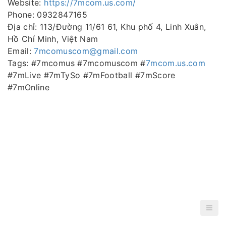
Website:
https://7mcom.us.com/
Phone: 0932847165
Địa chỉ: 113/Đường 11/61 61, Khu phố 4, Linh Xuân,
Hồ Chí Minh, Việt Nam
Email:
7mcomuscom@gmail.com
Tags: #7mcomus #7mcomuscom #
7mcom.us.com
#7mLive #7mTySo #7mFootball #7mScore
#7mOnline