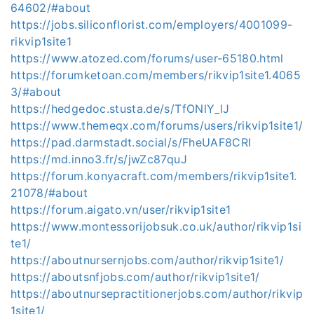
64602/#about
https://jobs.siliconflorist.com/employers/4001099-
rikvip1site1
https://www.atozed.com/forums/user-65180.html
https://forumketoan.com/members/rikvip1site1.4065
3/#about
https://hedgedoc.stusta.de/s/TfONlY_lJ
https://www.themeqx.com/forums/users/rikvip1site1/
https://pad.darmstadt.social/s/FheUAF8CRI
https://md.inno3.fr/s/jwZc87quJ
https://forum.konyacraft.com/members/rikvip1site1.
21078/#about
https://forum.aigato.vn/user/rikvip1site1
https://www.montessorijobsuk.co.uk/author/rikvip1si
te1/
https://aboutnursernjobs.com/author/rikvip1site1/
https://aboutsnfjobs.com/author/rikvip1site1/
https://aboutnursepractitionerjobs.com/author/rikvip
1site1/