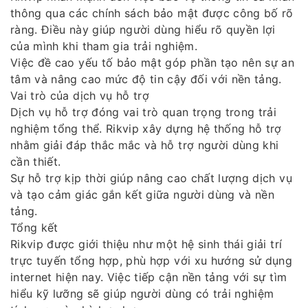
thông qua các chính sách bảo mật được công bố rõ
ràng. Điều này giúp người dùng hiểu rõ quyền lợi
của mình khi tham gia trải nghiệm.
Việc đề cao yếu tố bảo mật góp phần tạo nên sự an
tâm và nâng cao mức độ tin cậy đối với nền tảng.
Vai trò của dịch vụ hỗ trợ
Dịch vụ hỗ trợ đóng vai trò quan trọng trong trải
nghiệm tổng thể. Rikvip xây dựng hệ thống hỗ trợ
nhằm giải đáp thắc mắc và hỗ trợ người dùng khi
cần thiết.
Sự hỗ trợ kịp thời giúp nâng cao chất lượng dịch vụ
và tạo cảm giác gắn kết giữa người dùng và nền
tảng.
Tổng kết
Rikvip được giới thiệu như một hệ sinh thái giải trí
trực tuyến tổng hợp, phù hợp với xu hướng sử dụng
internet hiện nay. Việc tiếp cận nền tảng với sự tìm
hiểu kỹ lưỡng sẽ giúp người dùng có trải nghiệm