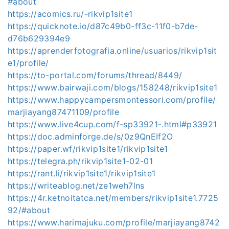
#about
https://acomics.ru/-rikvip1site1
https://quicknote.io/d87c49b0-ff3c-11f0-b7de-
d76b629394e9
https://aprenderfotografia.online/usuarios/rikvip1sit
e1/profile/
https://to-portal.com/forums/thread/8449/
https://www.bairwaji.com/blogs/158248/rikvip1site1
https://www.happycampersmontessori.com/profile/
marjiayang87471109/profile
https://www.live4cup.com/f-sp33921-.html#p33921
https://doc.adminforge.de/s/0z9QnEIf2O
https://paper.wf/rikvip1site1/rikvip1site1
https://telegra.ph/rikvip1site1-02-01
https://rant.li/rikvip1site1/rikvip1site1
https://writeablog.net/ze1weh7lns
https://4r.ketnoitatca.net/members/rikvip1site1.7725
92/#about
https://www.harimajuku.com/profile/marjiayang8742