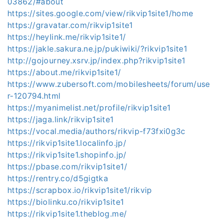
03862/#about
https://sites.google.com/view/rikvip1site1/home
https://gravatar.com/rikvip1site1
https://heylink.me/rikvip1site1/
https://jakle.sakura.ne.jp/pukiwiki/?rikvip1site1
http://gojourney.xsrv.jp/index.php?rikvip1site1
https://about.me/rikvip1site1/
https://www.zubersoft.com/mobilesheets/forum/use
r-120794.html
https://myanimelist.net/profile/rikvip1site1
https://jaga.link/rikvip1site1
https://vocal.media/authors/rikvip-f73fxi0g3c
https://rikvip1site1.localinfo.jp/
https://rikvip1site1.shopinfo.jp/
https://pbase.com/rikvip1site1/
https://rentry.co/d5gigtka
https://scrapbox.io/rikvip1site1/rikvip
https://biolinku.co/rikvip1site1
https://rikvip1site1.theblog.me/