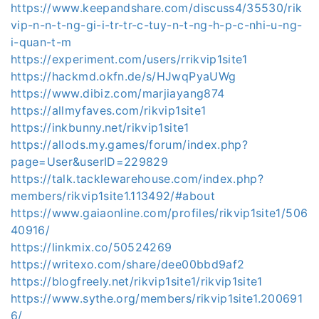
https://www.keepandshare.com/discuss4/35530/rik
vip-n-n-t-ng-gi-i-tr-tr-c-tuy-n-t-ng-h-p-c-nhi-u-ng-
i-quan-t-m
https://experiment.com/users/rrikvip1site1
https://hackmd.okfn.de/s/HJwqPyaUWg
https://www.dibiz.com/marjiayang874
https://allmyfaves.com/rikvip1site1
https://inkbunny.net/rikvip1site1
https://allods.my.games/forum/index.php?
page=User&userID=229829
https://talk.tacklewarehouse.com/index.php?
members/rikvip1site1.113492/#about
https://www.gaiaonline.com/profiles/rikvip1site1/506
40916/
https://linkmix.co/50524269
https://writexo.com/share/dee00bbd9af2
https://blogfreely.net/rikvip1site1/rikvip1site1
https://www.sythe.org/members/rikvip1site1.200691
6/