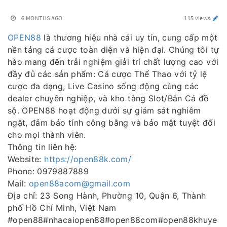
6 MONTHS AGO
115 views
OPEN88
là thương hiệu nhà cái uy tín, cung cấp một
nền tảng cá cược toàn diện và hiện đại. Chúng tôi tự
hào mang đến trải nghiệm giải trí chất lượng cao với
đầy đủ các sản phẩm: Cá cược Thể Thao với tỷ lệ
cược đa dạng, Live Casino sống động cùng các
dealer chuyên nghiệp, và kho tàng Slot/Bắn Cá đồ
sộ. OPEN88 hoạt động dưới sự giám sát nghiêm
ngặt, đảm bảo tính công bằng và bảo mật tuyệt đối
cho mọi thành viên.
Thông tin liên hệ:
Website:
https://open88k.com/
Phone: 0979887889
Mail:
open88acom@gmail.com
Địa chỉ: 23 Song Hành, Phường 10, Quận 6, Thành
phố Hồ Chí Minh, Việt Nam
#open88#nhacaiopen88#open88com#open88khuye