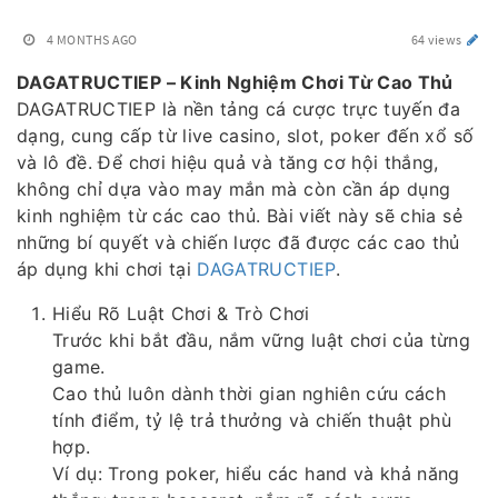
4 MONTHS AGO
64 views
DAGATRUCTIEP – Kinh Nghiệm Chơi Từ Cao Thủ
DAGATRUCTIEP là nền tảng cá cược trực tuyến đa
dạng, cung cấp từ live casino, slot, poker đến xổ số
và lô đề. Để chơi hiệu quả và tăng cơ hội thắng,
không chỉ dựa vào may mắn mà còn cần áp dụng
kinh nghiệm từ các cao thủ. Bài viết này sẽ chia sẻ
những bí quyết và chiến lược đã được các cao thủ
áp dụng khi chơi tại
DAGATRUCTIEP
.
Hiểu Rõ Luật Chơi & Trò Chơi
Trước khi bắt đầu, nắm vững luật chơi của từng
game.
Cao thủ luôn dành thời gian nghiên cứu cách
tính điểm, tỷ lệ trả thưởng và chiến thuật phù
hợp.
Ví dụ: Trong poker, hiểu các hand và khả năng