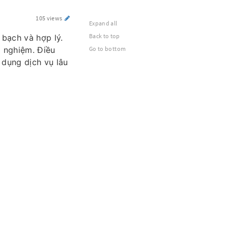
105 views
Expand all
Back to top
 bạch và hợp lý.
i nghiệm. Điều
Go to bottom
 dụng dịch vụ lâu