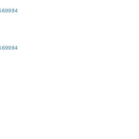
1569994
1569994