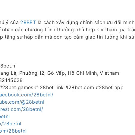
hú ý của
28BET
là cách xây dựng chính sách ưu đãi minh
 nhận các chương trình thưởng phù hợp khi tham gia trả
p tăng sự hấp dẫn mà còn tạo cảm giác tin tưởng khi sử
8bet.nl
Quang Là, Phường 12, Gò Vấp, Hồ Chí Minh, Vietnam
982145628
#28bet games # 28bet link #28bet.com #28bet app
facebook.com/28betnl/
tube.com/@28betnl
erest.com/28betnl/
etnl
m/28betnl
com/28betnl