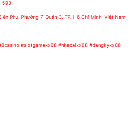
2 593
Biên Phủ, Phường 7, Quận 3, TP. Hồ Chí Minh, Việt Nam
88casino #slotgamexx88 #nhacaixx88 #dangkyxx88