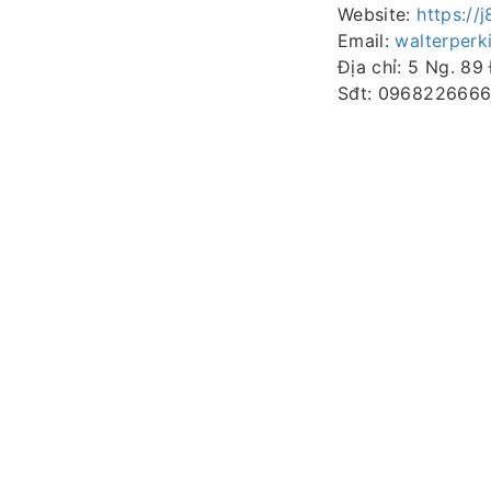
Website:
https://
Email:
walterper
Địa chỉ: 5 Ng. 8
Sđt: 096822666