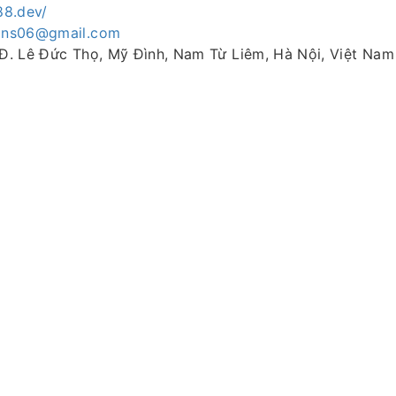
j88.dev/
kins06@gmail.com
9 Đ. Lê Đức Thọ, Mỹ Đình, Nam Từ Liêm, Hà Nội, Việt Nam
6