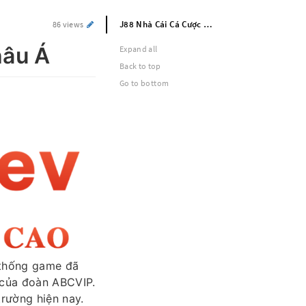
J88 Nhà Cái Cá Cược Uy Tín Số #1 Châu Á
86 views
hâu Á
Expand all
Back to top
Go to bottom
ệ thống game đã
̃ của đoàn ABCVIP.
trường hiện nay.