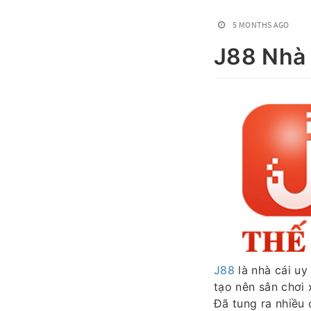
5 MONTHS AGO
J88 Nhà 
J88
là nhà cái uy 
tạo nên sân chơi x
Đã tung ra nhiều 