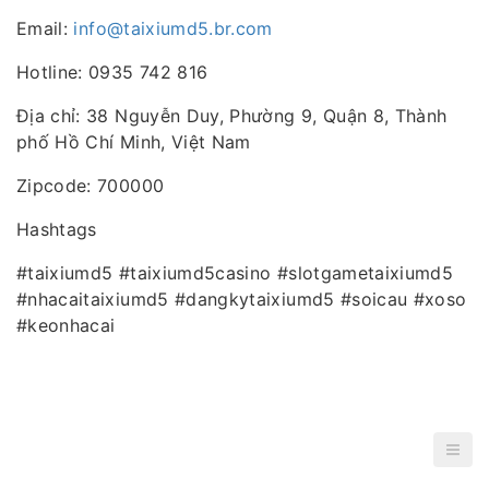
Email:
info@taixiumd5.br.com
Hotline: 0935 742 816
Địa chỉ: 38 Nguyễn Duy, Phường 9, Quận 8, Thành
phố Hồ Chí Minh, Việt Nam
Zipcode: 700000
Hashtags
#taixiumd5 #taixiumd5casino #slotgametaixiumd5
#nhacaitaixiumd5 #dangkytaixiumd5 #soicau #xoso
#keonhacai