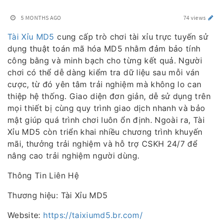
5 MONTHS AGO
74 views
Tài Xỉu MD5
cung cấp trò chơi tài xỉu trực tuyến sử
dụng thuật toán mã hóa MD5 nhằm đảm bảo tính
công bằng và minh bạch cho từng kết quả. Người
chơi có thể dễ dàng kiểm tra dữ liệu sau mỗi ván
cược, từ đó yên tâm trải nghiệm mà không lo can
thiệp hệ thống. Giao diện đơn giản, dễ sử dụng trên
mọi thiết bị cùng quy trình giao dịch nhanh và bảo
mật giúp quá trình chơi luôn ổn định. Ngoài ra, Tài
Xỉu MD5 còn triển khai nhiều chương trình khuyến
mãi, thưởng trải nghiệm và hỗ trợ CSKH 24/7 để
nâng cao trải nghiệm người dùng.
Thông Tin Liên Hệ
Thương hiệu: Tài Xỉu MD5
Website:
https://taixiumd5.br.com/