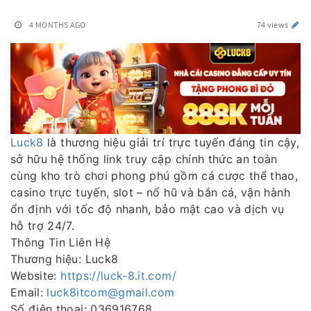
4 MONTHS AGO
74 views
Luck8
là thương hiệu giải trí trực tuyến đáng tin cậy,
sở hữu hệ thống link truy cập chính thức an toàn
cùng kho trò chơi phong phú gồm cá cược thể thao,
casino trực tuyến, slot – nổ hũ và bắn cá, vận hành
ổn định với tốc độ nhanh, bảo mật cao và dịch vụ
hỗ trợ 24/7.
Thông Tin Liên Hệ
Thương hiệu: Luck8
Website:
https://luck-8.it.com/
Email:
luck8itcom@gmail.com
Số điện thoại: 036916768