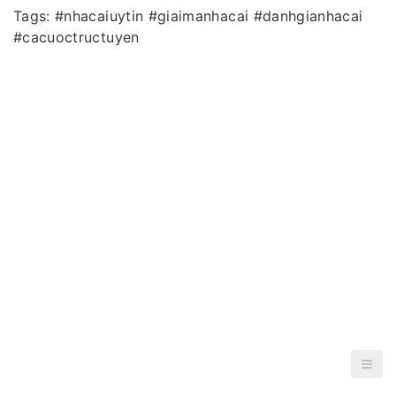
Tags: #nhacaiuytin #giaimanhacai #danhgianhacai
#cacuoctructuyen