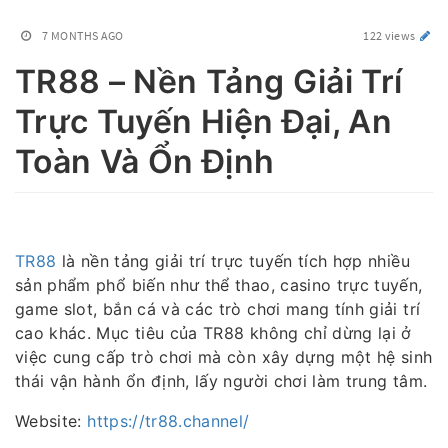
7 MONTHS AGO
122 views
TR88 – Nền Tảng Giải Trí
Trực Tuyến Hiện Đại, An
Toàn Và Ổn Định
TR88
là nền tảng giải trí trực tuyến tích hợp nhiều
sản phẩm phổ biến như thể thao, casino trực tuyến,
game slot, bắn cá và các trò chơi mang tính giải trí
cao khác. Mục tiêu của TR88 không chỉ dừng lại ở
việc cung cấp trò chơi mà còn xây dựng một hệ sinh
thái vận hành ổn định, lấy người chơi làm trung tâm.
Website:
https://tr88.channel/