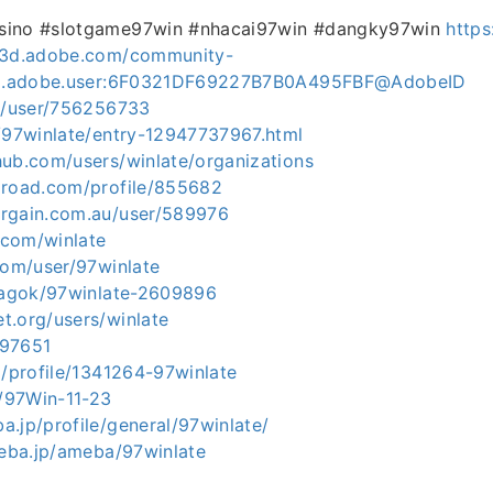
sino #slotgame97win #nhacai97win #dangky97win
https
ce3d.adobe.com/community-
org.adobe.user:6F0321DF69227B7B0A495FBF@AdobeID
et/user/756256733
p/97winlate/entry-12947737967.html
hub.com/users/winlate/organizations
lroad.com/profile/855682
rgain.com.au/user/589976
s.com/winlate
com/user/97winlate
/tagok/97winlate-2609896
t.org/users/winlate
197651
g/profile/1341264-97winlate
h/97Win-11-23
.jp/profile/general/97winlate/
meba.jp/ameba/97winlate