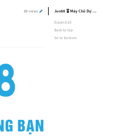
Jun88 🎖️ Máy Chủ Dự Phòng Nhà Cái Jun88.com
88 views
Expand all
Back to top
Go to bottom