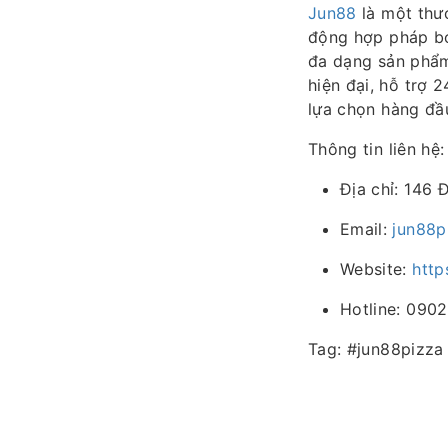
Jun88
là một thư
động hợp pháp bở
đa dạng sản phẩm
hiện đại, hỗ trợ 
lựa chọn hàng đầ
Thông tin liên hệ:
Địa chỉ: 146 
Email:
jun88p
Website:
http
Hotline: 090
Tag: #jun88pizza