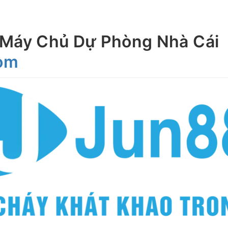
️ Máy Chủ Dự Phòng Nhà Cái
om