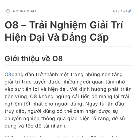
4 MONTHS AGO
63 views
O8 – Trải Nghiệm Giải Trí
Hiện Đại Và Đẳng Cấp
Giới thiệu về O8
O8
đang dần trở thành một trong những nền tảng
giải trí trực tuyến được nhiều người quan tâm nhờ
vào sự tiện lợi và hiện đại. Với định hướng phát triển
bền vững, O8 không ngừng cải tiến để mang lại trải
nghiệm tốt nhất cho người dùng. Ngay từ lần đầu
truy cập, người dùng có thể cảm nhận được sự
chuyên nghiệp thông qua giao diện rõ ràng, dễ sử
dụng và tốc độ tải nhanh.