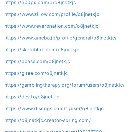
https://500px.com/p/o8jnetkjc
https://www.zillow.com/profile/o8jnetkjc
https://www.reverbnation.com/o8jnetkjc
https://www.ameba.jp/profile/general/o8jnetkjc/
https://sketchfab.com/o8jnetkjc
https://pbase.com/o8jnetkjc
https://gitee.com/o8jnetkjc
https://gamblingtherapy.org/forum/users/o8jnetkjc/
https://dev.to/o8jnetkjc
https://www.discogs.com/fr/user/o8jnetkjc
https://o8jnetkjc.creator-spring.com/
https://www.pixiv.net/en/users/125177799