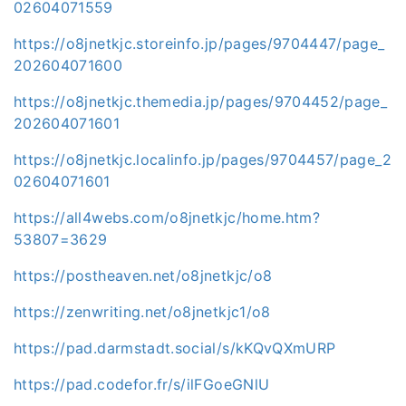
02604071559
https://o8jnetkjc.storeinfo.jp/pages/9704447/page_
202604071600
https://o8jnetkjc.themedia.jp/pages/9704452/page_
202604071601
https://o8jnetkjc.localinfo.jp/pages/9704457/page_2
02604071601
https://all4webs.com/o8jnetkjc/home.htm?
53807=3629
https://postheaven.net/o8jnetkjc/o8
https://zenwriting.net/o8jnetkjc1/o8
https://pad.darmstadt.social/s/kKQvQXmURP
https://pad.codefor.fr/s/ilFGoeGNlU