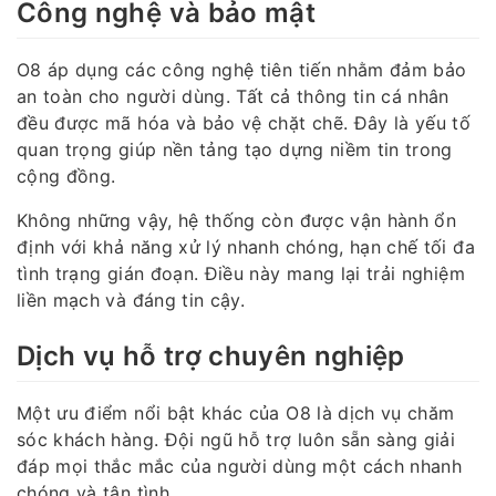
Công nghệ và bảo mật
O8 áp dụng các công nghệ tiên tiến nhằm đảm bảo
an toàn cho người dùng. Tất cả thông tin cá nhân
đều được mã hóa và bảo vệ chặt chẽ. Đây là yếu tố
quan trọng giúp nền tảng tạo dựng niềm tin trong
cộng đồng.
Không những vậy, hệ thống còn được vận hành ổn
định với khả năng xử lý nhanh chóng, hạn chế tối đa
tình trạng gián đoạn. Điều này mang lại trải nghiệm
liền mạch và đáng tin cậy.
Dịch vụ hỗ trợ chuyên nghiệp
Một ưu điểm nổi bật khác của O8 là dịch vụ chăm
sóc khách hàng. Đội ngũ hỗ trợ luôn sẵn sàng giải
đáp mọi thắc mắc của người dùng một cách nhanh
chóng và tận tình.