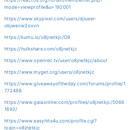
mode=viewprofile&u=192001
https://www.skypixel.com/users/djiuser-
objwecw2ovvn
https://kumu.io/o8jnetkjc/O8
https://hulkshare.com/o8jnetkjc
https://www.openrec.tv/user/o8jnetkjc/about
https://www.myget.org/users/o8jnetkjc
https://www.giveawayoftheday.com/forums/profile/1
772488
https://www.gaiaonline.com/profiles/o8jnetkjc/5066
1692/
https://www.easyhits4u.com/profile.cgi?
login=o8jnetkjc