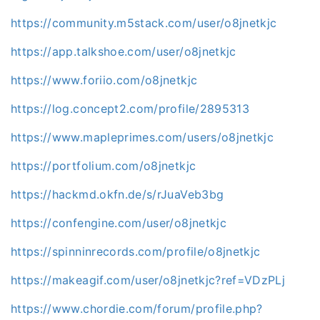
https://community.m5stack.com/user/o8jnetkjc
https://app.talkshoe.com/user/o8jnetkjc
https://www.foriio.com/o8jnetkjc
https://log.concept2.com/profile/2895313
https://www.mapleprimes.com/users/o8jnetkjc
https://portfolium.com/o8jnetkjc
https://hackmd.okfn.de/s/rJuaVeb3bg
https://confengine.com/user/o8jnetkjc
https://spinninrecords.com/profile/o8jnetkjc
https://makeagif.com/user/o8jnetkjc?ref=VDzPLj
https://www.chordie.com/forum/profile.php?