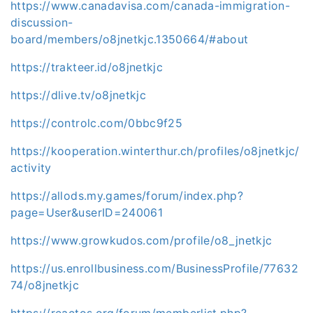
https://www.canadavisa.com/canada-immigration-
discussion-
board/members/o8jnetkjc.1350664/#about
https://trakteer.id/o8jnetkjc
https://dlive.tv/o8jnetkjc
https://controlc.com/0bbc9f25
https://kooperation.winterthur.ch/profiles/o8jnetkjc/
activity
https://allods.my.games/forum/index.php?
page=User&userID=240061
https://www.growkudos.com/profile/o8_jnetkjc
https://us.enrollbusiness.com/BusinessProfile/77632
74/o8jnetkjc
https://reactos.org/forum/memberlist.php?