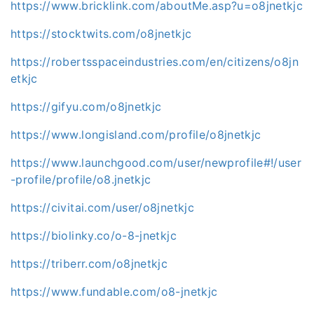
https://www.bricklink.com/aboutMe.asp?u=o8jnetkjc
https://stocktwits.com/o8jnetkjc
https://robertsspaceindustries.com/en/citizens/o8jn
etkjc
https://gifyu.com/o8jnetkjc
https://www.longisland.com/profile/o8jnetkjc
https://www.launchgood.com/user/newprofile#!/user
-profile/profile/o8.jnetkjc
https://civitai.com/user/o8jnetkjc
https://biolinky.co/o-8-jnetkjc
https://triberr.com/o8jnetkjc
https://www.fundable.com/o8-jnetkjc