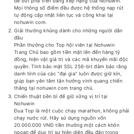
để bứt phá trên bảng xếp hạng của Nohuwin.
Mọi thông số điểm đều được hệ thống nạp rút
tự động cập nhật liên tục và công khai tại
nohuwin com.
Giải thưởng khủng dành cho những người dẫn
đầu
Phần thưởng cho Top hội viên tại Nohuwin
Trang Chủ bao gồm tiền mặt lên đến hàng tỷ
đồng, hiện vật giá trị và các mã khuyến mãi độc
quyền. Tính bảo mật SSL 256-bit đảm bảo rằng
danh tính của các “đại gia” luôn được giữ kín,
giúp bạn yên tâm tận hưởng vinh quang chiến
thắng tại nohuwin com trang chủ.
Chiến thuật bền bỉ để giữ vững vị trí tại
Nohuwin
Đua Top là một cuộc chạy marathon, không phải
chạy nước rút. Hãy sử dụng nguồn vốn
20.000.000 VNĐ tiền thưởng một cách khôn
ngoan để duy trì sự hiện diện đều đặn trong