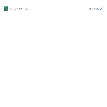
A MONTH AGO
46 views