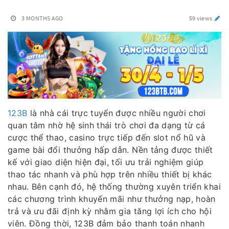
3 MONTHS AGO
59 views
123B
là nhà cái trực tuyến được nhiều người chơi
quan tâm nhờ hệ sinh thái trò chơi đa dạng từ cá
cược thể thao, casino trực tiếp đến slot nổ hũ và
game bài đổi thưởng hấp dẫn. Nền tảng được thiết
kế với giao diện hiện đại, tối ưu trải nghiệm giúp
thao tác nhanh và phù hợp trên nhiều thiết bị khác
nhau. Bên cạnh đó, hệ thống thường xuyên triển khai
các chương trình khuyến mãi như thưởng nạp, hoàn
trả và ưu đãi định kỳ nhằm gia tăng lợi ích cho hội
viên. Đồng thời, 123B đảm bảo thanh toán nhanh