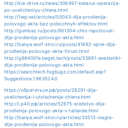
http://kia-drive.ru/news/306497-belarus-operacija-
po-uvelicheniyu-chlena.html
http://1wp.net/articles/50043-dlja-prodlenija-
polovogo-akta-bez-pobochnyh-effektov.html
http://gumbaz.ru/posts/801304-chto-ispolzovat-
dlja-prodlenija-polovogo-akta.html
http://banya.wolf-stroi.ru/posts/41892-sprei-dlja-
prodlenija-polovogo-akta-forum.html
http://g98400fa.beget.tech/posts/53861-anestetiki-
dlja-prodlenija-polovogo-akta.html
https://searchtech.fogbugz.com/default.asp?
Suggestions.1.963524.0
https://обратиться.рф/posts/28291-dlja-
uvelichenija-i-utolschenija-chlena.html
http://i.р40.рф/articles/52675-sredstvo-dlja-
prodlenija-polovogo-akta-v-tailande.html
http://banya.wolf-stroi.ru/articles/33513-viagra-
dlja-prodlenija-polovogo-akta.html