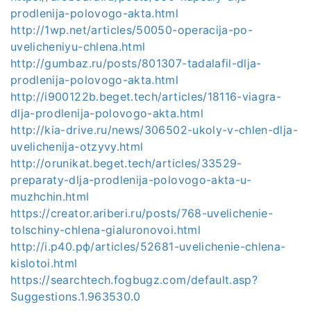
prodlenija-polovogo-akta.html
http://1wp.net/articles/50050-operacija-po-
uvelicheniyu-chlena.html
http://gumbaz.ru/posts/801307-tadalafil-dlja-
prodlenija-polovogo-akta.html
http://i900122b.beget.tech/articles/18116-viagra-
dlja-prodlenija-polovogo-akta.html
http://kia-drive.ru/news/306502-ukoly-v-chlen-dlja-
uvelichenija-otzyvy.html
http://orunikat.beget.tech/articles/33529-
preparaty-dlja-prodlenija-polovogo-akta-u-
muzhchin.html
https://creator.ariberi.ru/posts/768-uvelichenie-
tolschiny-chlena-gialuronovoi.html
http://i.р40.рф/articles/52681-uvelichenie-chlena-
kislotoi.html
https://searchtech.fogbugz.com/default.asp?
Suggestions.1.963530.0