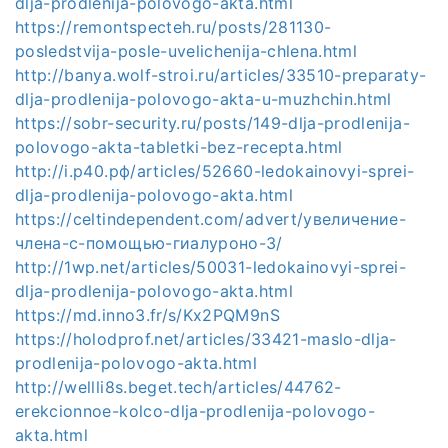
dlja-prodlenija-polovogo-akta.html
https://remontspecteh.ru/posts/281130-
posledstvija-posle-uvelichenija-chlena.html
http://banya.wolf-stroi.ru/articles/33510-preparaty-
dlja-prodlenija-polovogo-akta-u-muzhchin.html
https://sobr-security.ru/posts/149-dlja-prodlenija-
polovogo-akta-tabletki-bez-recepta.html
http://i.р40.рф/articles/52660-ledokainovyi-sprei-
dlja-prodlenija-polovogo-akta.html
https://celtindependent.com/advert/увеличение-
члена-с-помощью-гиалуроно-3/
http://1wp.net/articles/50031-ledokainovyi-sprei-
dlja-prodlenija-polovogo-akta.html
https://md.inno3.fr/s/Kx2PQM9nS
https://holodprof.net/articles/33421-maslo-dlja-
prodlenija-polovogo-akta.html
http://wellli8s.beget.tech/articles/44762-
erekcionnoe-kolco-dlja-prodlenija-polovogo-
akta.html