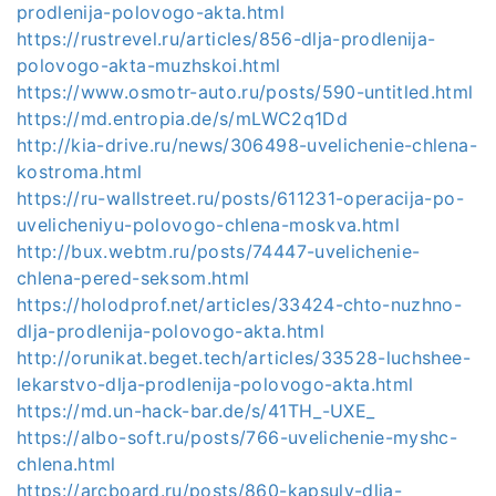
prodlenija-polovogo-akta.html
https://rustrevel.ru/articles/856-dlja-prodlenija-
polovogo-akta-muzhskoi.html
https://www.osmotr-auto.ru/posts/590-untitled.html
https://md.entropia.de/s/mLWC2q1Dd
http://kia-drive.ru/news/306498-uvelichenie-chlena-
kostroma.html
https://ru-wallstreet.ru/posts/611231-operacija-po-
uvelicheniyu-polovogo-chlena-moskva.html
http://bux.webtm.ru/posts/74447-uvelichenie-
chlena-pered-seksom.html
https://holodprof.net/articles/33424-chto-nuzhno-
dlja-prodlenija-polovogo-akta.html
http://orunikat.beget.tech/articles/33528-luchshee-
lekarstvo-dlja-prodlenija-polovogo-akta.html
https://md.un-hack-bar.de/s/41TH_-UXE_
https://albo-soft.ru/posts/766-uvelichenie-myshc-
chlena.html
https://arcboard.ru/posts/860-kapsuly-dlja-