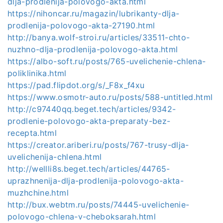
dlja-prodlenija-polovogo-akta.html
https://nihoncar.ru/magazin/lubrikanty-dlja-
prodlenija-polovogo-akta-27190.html
http://banya.wolf-stroi.ru/articles/33511-chto-
nuzhno-dlja-prodlenija-polovogo-akta.html
https://albo-soft.ru/posts/765-uvelichenie-chlena-
poliklinika.html
https://pad.flipdot.org/s/_F8x_f4xu
https://www.osmotr-auto.ru/posts/588-untitled.html
http://c97440qq.beget.tech/articles/9342-
prodlenie-polovogo-akta-preparaty-bez-
recepta.html
https://creator.ariberi.ru/posts/767-trusy-dlja-
uvelichenija-chlena.html
http://wellli8s.beget.tech/articles/44765-
uprazhnenija-dlja-prodlenija-polovogo-akta-
muzhchine.html
http://bux.webtm.ru/posts/74445-uvelichenie-
polovogo-chlena-v-cheboksarah.html