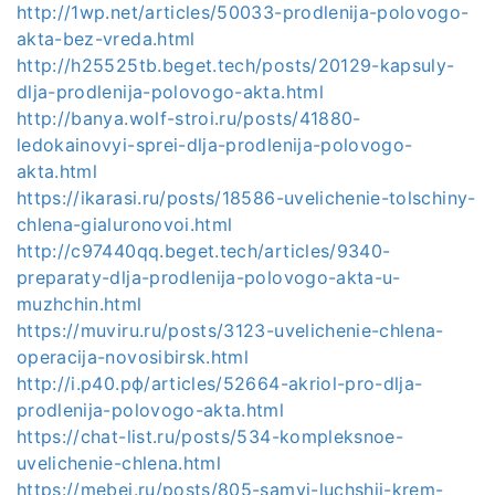
http://1wp.net/articles/50033-prodlenija-polovogo-
akta-bez-vreda.html
http://h25525tb.beget.tech/posts/20129-kapsuly-
dlja-prodlenija-polovogo-akta.html
http://banya.wolf-stroi.ru/posts/41880-
ledokainovyi-sprei-dlja-prodlenija-polovogo-
akta.html
https://ikarasi.ru/posts/18586-uvelichenie-tolschiny-
chlena-gialuronovoi.html
http://c97440qq.beget.tech/articles/9340-
preparaty-dlja-prodlenija-polovogo-akta-u-
muzhchin.html
https://muviru.ru/posts/3123-uvelichenie-chlena-
operacija-novosibirsk.html
http://i.р40.рф/articles/52664-akriol-pro-dlja-
prodlenija-polovogo-akta.html
https://chat-list.ru/posts/534-kompleksnoe-
uvelichenie-chlena.html
https://mebej.ru/posts/805-samyi-luchshii-krem-