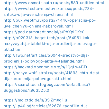
https://www.osmotr-auto.ru/posts/589-untitled.html
https://www.test.o-mostovskom.su/posts/734-
shtuka-dlja-uvelichenija-chlena.html
http://bux.webtm.ru/posts/74446-operacija-po-
uvelicheniyu-chlena-habarovsk.html
https://pad.darmstadt.social/s/RbXpICKe0I
http://p929313j.beget.tech/posts/54961-kak-
nazyvayutsja-tabletki-dlja-prodlenija-polovogo-
akta.html
http://1wp.net/articles/50044-sredstvo-dlja-
prodlenija-polovogo-akta-v-tailande.html
https://hackmd.openmole.org/s/1QgLw4BTt
http://banya.wolf-stroi.ru/posts/41893-chto-delat-
dlja-prodlenija-polovogo-akta.html
https://searchtech.fogbugz.com/default.asp?
Suggestions.1.963525.0
https://md.ctdo.de/s/BSlZmXg1lu
http://i.р40.рф/articles/52676-tadofilin-dlja-