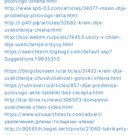
polovogo-chlena.html
http://www.spb-03.com/articles/34077-maslo-dlja-
prodlenija-polovogo-akta.html
http://i.р40.рф/articles/52682-krem-dlja-
uvelichenija-chlena.html
http://bux.webtm.ru/posts/74453-ukoly-v-chlen-
dlja-uvelichenija-otzyvy.html
https://searchtech.fogbugz.com/default.asp?
Suggestions.1.963531.0
https://blogobovsem.ru/articles/31432-krem-dlja-
uvelichenija-chuvstvitelnosti-golovki-chlena.html
https://rustrevel.ru/articles/857-dlja-prodlenija-
polovogo-akta-tabletki-bez-recepta.html
http://kia-drive.ru/news/306503-domashnii-
uvelichenie-chlen-video.html
https://www.siriusarchitects.com/advert/
увеличение-длины-толщины-члена/
http://c90565ih.beget.tech/posts/21060-lubrikanty-