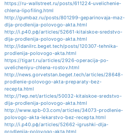
https://ru-wallstreet.ru/posts/611224-uvelichenie-
chlena-lipofiling.html
http://gumbaz.ru/posts/801299-geparinovaja-maz-
dlja-prodlenija-polovogo-akta.html
http://i.р40.рф/articles/52661-kitaiskoe-sredstvo-
dlja-prodlenija-polovogo-akta.html
http://idanilrc.beget.tech/posts/120307-tehnika-
prodlenija-polovogo-akta.html
https://tigart.ru/articles/2926-operacija-po-
uvelicheniyu-chlena-rostov.html
http://news.gorvetstan.beget.tech/articles/28648-
prodlenie-polovogo-akta-preparaty-bez-
recepta.html
http://1wp.net/articles/50032-kitaiskoe-sredstvo-
dlja-prodlenija-polovogo-akta.html
http://www.spb-03.com/articles/34073-prodlenie-
polovogo-akta-lekarstvo-bez-recepta.html
http://i.р40.рф/articles/52662-igrushki-dlja-
prodlenija-polovogo-akta.html