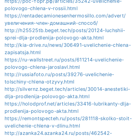
https://рос-торг.рф/articles/35242-uvelichenie-
polovogo-chlena-v-rossii.html
https://rentadecamionesenhermosillo.com/advert/
увеличения-член-домашний-способ/
http://h25525tb.beget.tech/posts/20124-luchshii-
sprei-dlja-prodlenija-polovogo-akta.html
http://kia-drive.ru/news/306491-uvelichenie-chlena-
zapisatsja.html
https://ru-wallstreet.ru/posts/611214-uvelichenie-
polovogo-chlena-jaroslavl.html
http://russiafoto.ru/posts/39276-uvelichenie-
tolschiny-chlena-otzyvy.html
http://silvernz.beget.tech/articles/30014-anestetiki-
dlja-prodlenija-polovogo-akta.html
https://holodprof.net/articles/33416-lubrikanty-dlja-
prodlenija-polovogo-akta.html
https://remontspecteh.ru/posts/281118-skolko-stoit-
uvelichenie-chlena-v-dlinu.html
http://azanka24.azanka24.ru/posts/462542-