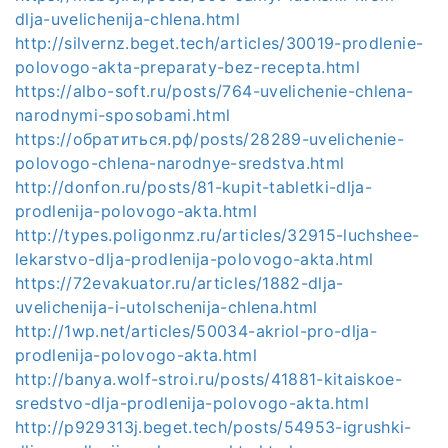
dlja-uvelichenija-chlena.html
http://silvernz.beget.tech/articles/30019-prodlenie-
polovogo-akta-preparaty-bez-recepta.html
https://albo-soft.ru/posts/764-uvelichenie-chlena-
narodnymi-sposobami.html
https://обратиться.рф/posts/28289-uvelichenie-
polovogo-chlena-narodnye-sredstva.html
http://donfon.ru/posts/81-kupit-tabletki-dlja-
prodlenija-polovogo-akta.html
http://types.poligonmz.ru/articles/32915-luchshee-
lekarstvo-dlja-prodlenija-polovogo-akta.html
https://72evakuator.ru/articles/1882-dlja-
uvelichenija-i-utolschenija-chlena.html
http://1wp.net/articles/50034-akriol-pro-dlja-
prodlenija-polovogo-akta.html
http://banya.wolf-stroi.ru/posts/41881-kitaiskoe-
sredstvo-dlja-prodlenija-polovogo-akta.html
http://p929313j.beget.tech/posts/54953-igrushki-