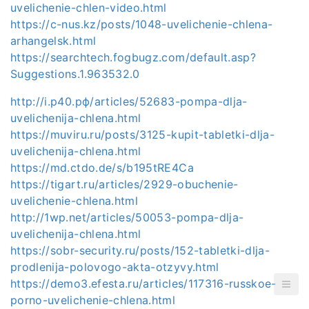
uvelichenie-chlen-video.html
https://c-nus.kz/posts/1048-uvelichenie-chlena-
arhangelsk.html
https://searchtech.fogbugz.com/default.asp?
Suggestions.1.963532.0
http://i.р40.рф/articles/52683-pompa-dlja-
uvelichenija-chlena.html
https://muviru.ru/posts/3125-kupit-tabletki-dlja-
uvelichenija-chlena.html
https://md.ctdo.de/s/b195tRE4Ca
https://tigart.ru/articles/2929-obuchenie-
uvelichenie-chlena.html
http://1wp.net/articles/50053-pompa-dlja-
uvelichenija-chlena.html
https://sobr-security.ru/posts/152-tabletki-dlja-
prodlenija-polovogo-akta-otzyvy.html
https://demo3.efesta.ru/articles/117316-russkoe-
porno-uvelichenie-chlena.html