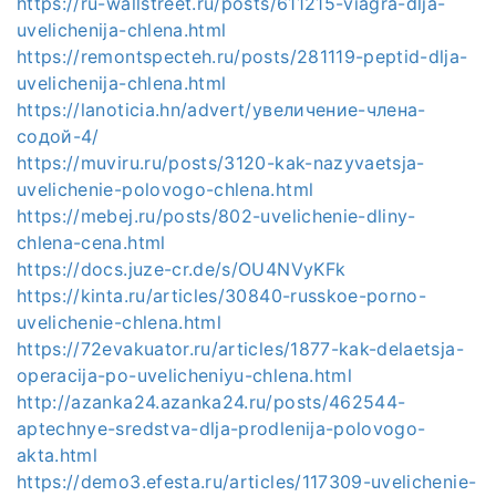
https://ru-wallstreet.ru/posts/611215-viagra-dlja-
uvelichenija-chlena.html
https://remontspecteh.ru/posts/281119-peptid-dlja-
uvelichenija-chlena.html
https://lanoticia.hn/advert/увеличение-члена-
содой-4/
https://muviru.ru/posts/3120-kak-nazyvaetsja-
uvelichenie-polovogo-chlena.html
https://mebej.ru/posts/802-uvelichenie-dliny-
chlena-cena.html
https://docs.juze-cr.de/s/OU4NVyKFk
https://kinta.ru/articles/30840-russkoe-porno-
uvelichenie-chlena.html
https://72evakuator.ru/articles/1877-kak-delaetsja-
operacija-po-uvelicheniyu-chlena.html
http://azanka24.azanka24.ru/posts/462544-
aptechnye-sredstva-dlja-prodlenija-polovogo-
akta.html
https://demo3.efesta.ru/articles/117309-uvelichenie-