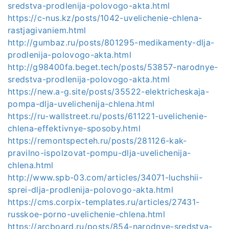
sredstva-prodlenija-polovogo-akta.html
https://c-nus.kz/posts/1042-uvelichenie-chlena-
rastjagivaniem.html
http://gumbaz.ru/posts/801295-medikamenty-dlja-
prodlenija-polovogo-akta.html
http://g98400fa.beget.tech/posts/53857-narodnye-
sredstva-prodlenija-polovogo-akta.html
https://new.a-g.site/posts/35522-elektricheskaja-
pompa-dlja-uvelichenija-chlena.html
https://ru-wallstreet.ru/posts/611221-uvelichenie-
chlena-effektivnye-sposoby.html
https://remontspecteh.ru/posts/281126-kak-
pravilno-ispolzovat-pompu-dlja-uvelichenija-
chlena.html
http://www.spb-03.com/articles/34071-luchshii-
sprei-dlja-prodlenija-polovogo-akta.html
https://cms.corpix-templates.ru/articles/27431-
russkoe-porno-uvelichenie-chlena.html
https://arcboard.ru/posts/854-narodnye-sredstva-