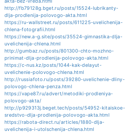
akta-bez-vreda.html
http://fb79128g.bget.ru/posts/15524-lubrikanty-
dlja-prodlenija-polovogo-akta.html
https://ru-wallstreet.ru/posts/611225-uvelichenija-
chlena-fotografii.html
https://new.a-g.site/posts/35524-gimnastika-dlja-
uvelichenija-chlena.html
http://gumbaz.ru/posts/801300-chto-mozhno-
prinimat-dlja-prodlenija-polovogo-akta.html
https://c-nus.kz/posts/1044-kak-delayut-
uvelichenie-polovogo-chlena.html
http://russiafoto.ru/posts/39280-uvelichenie-dliny-
polovogo-chlena-penza.html
https://vape87.ru/advert/metodiki-prodleniya-
polovogo-akta/
http://p929313j.beget.tech/posts/54952-kitaiskoe-
sredstvo-dlja-prodlenija-polovogo-akta.html
https://rabota-direct.ru/articles/1880-dlja-
uvelichenija-i-utolschenija-chlena.html