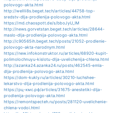
polovogo-akta.html
http://wellli8s.beget.tech/articles/44758-top-
sredstv-dlja-prodlenija-polovogo-akta.html
https://md.chaospott.de/s/bboJyU_lM
http://news.gorvetstan.beget.tech/articles/28644-
maslo-dlja-prodlenija-polovogo-akta.html
http://c90565ih.beget.tech/posts/21052-prodlenie-
polovogo-akta-narodnym.html
https://new.infokonstruktor.ru/articles/68920-kupit-
polimolochnuyu-kislotu-dlja-uvelichenija-chlena.html
http://azanka24.azanka24.ru/posts/462545-emla-
dlja-prodlenija-polovogo-akta.html
https://dom-kukly.ru/articles/30210-luchshee-
lekarstvo-dlja-prodlenija-polovogo-akta.html
https://рц-кмс.рф/articles/31675-anestetiki-dlja-
prodlenija-polovogo-akta.html
https://remontspecteh.ru/posts/281120-uvelichenie-
chlena-vodoi.html