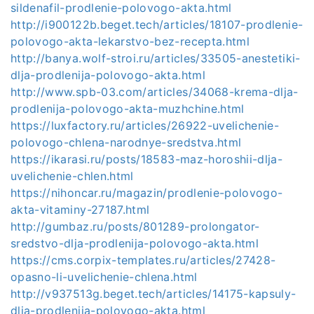
sildenafil-prodlenie-polovogo-akta.html
http://i900122b.beget.tech/articles/18107-prodlenie-
polovogo-akta-lekarstvo-bez-recepta.html
http://banya.wolf-stroi.ru/articles/33505-anestetiki-
dlja-prodlenija-polovogo-akta.html
http://www.spb-03.com/articles/34068-krema-dlja-
prodlenija-polovogo-akta-muzhchine.html
https://luxfactory.ru/articles/26922-uvelichenie-
polovogo-chlena-narodnye-sredstva.html
https://ikarasi.ru/posts/18583-maz-horoshii-dlja-
uvelichenie-chlen.html
https://nihoncar.ru/magazin/prodlenie-polovogo-
akta-vitaminy-27187.html
http://gumbaz.ru/posts/801289-prolongator-
sredstvo-dlja-prodlenija-polovogo-akta.html
https://cms.corpix-templates.ru/articles/27428-
opasno-li-uvelichenie-chlena.html
http://v937513g.beget.tech/articles/14175-kapsuly-
dlja-prodlenija-polovogo-akta.html