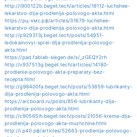
http://i900122b.beget.tech/articles/18112-luchshee-
lekarstvo-dlja-prodlenija-polovogo-akta.html
https://рц-кмс.рф/articles/31679-luchshee-
lekarstvo-dlja-prodlenija-polovogo-akta.html
http://p929313j.beget.tech/posts/54951-
ledokainovyi-sprei-dlja-prodlenija-polovogo-
akta.html
https://pad.fablab-siegen.de/s/_zGEQY2rh
http://v937513g.beget.tech/articles/14180-
prodlenie-polovogo-akta-preparaty-bez-
recepta.html
http://g98400fa.beget.tech/posts/53859-lubrikanty-
dlja-prodlenija-polovogo-akta.html
https://arcboard.ru/posts/856-lubrikanty-dlja-
prodlenija-polovogo-akta.html
http://c90565ih.beget.tech/posts/21056-krema-dlja-
prodlenija-polovogo-akta-muzhchine.html
http://i.р40.рф/articles/52663-prodlenija-polovogo-