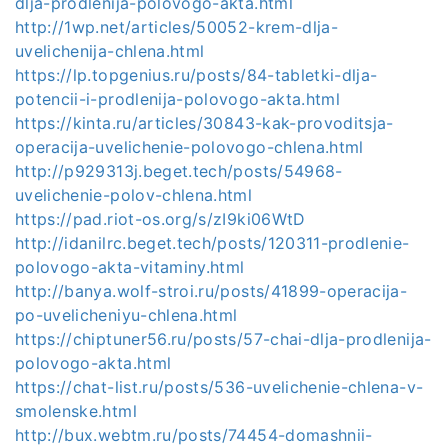
dlja-prodlenija-polovogo-akta.html
http://1wp.net/articles/50052-krem-dlja-
uvelichenija-chlena.html
https://lp.topgenius.ru/posts/84-tabletki-dlja-
potencii-i-prodlenija-polovogo-akta.html
https://kinta.ru/articles/30843-kak-provoditsja-
operacija-uvelichenie-polovogo-chlena.html
http://p929313j.beget.tech/posts/54968-
uvelichenie-polov-chlena.html
https://pad.riot-os.org/s/zI9ki06WtD
http://idanilrc.beget.tech/posts/120311-prodlenie-
polovogo-akta-vitaminy.html
http://banya.wolf-stroi.ru/posts/41899-operacija-
po-uvelicheniyu-chlena.html
https://chiptuner56.ru/posts/57-chai-dlja-prodlenija-
polovogo-akta.html
https://chat-list.ru/posts/536-uvelichenie-chlena-v-
smolenske.html
http://bux.webtm.ru/posts/74454-domashnii-