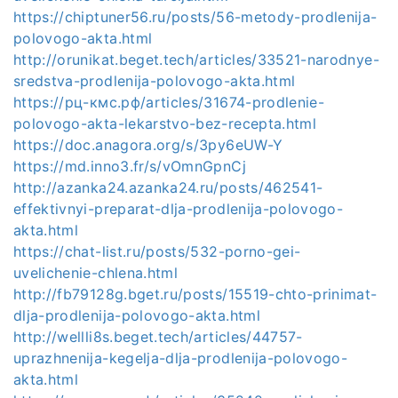
https://chiptuner56.ru/posts/56-metody-prodlenija-
polovogo-akta.html
http://orunikat.beget.tech/articles/33521-narodnye-
sredstva-prodlenija-polovogo-akta.html
https://рц-кмс.рф/articles/31674-prodlenie-
polovogo-akta-lekarstvo-bez-recepta.html
https://doc.anagora.org/s/3py6eUW-Y
https://md.inno3.fr/s/vOmnGpnCj
http://azanka24.azanka24.ru/posts/462541-
effektivnyi-preparat-dlja-prodlenija-polovogo-
akta.html
https://chat-list.ru/posts/532-porno-gei-
uvelichenie-chlena.html
http://fb79128g.bget.ru/posts/15519-chto-prinimat-
dlja-prodlenija-polovogo-akta.html
http://wellli8s.beget.tech/articles/44757-
uprazhnenija-kegelja-dlja-prodlenija-polovogo-
akta.html