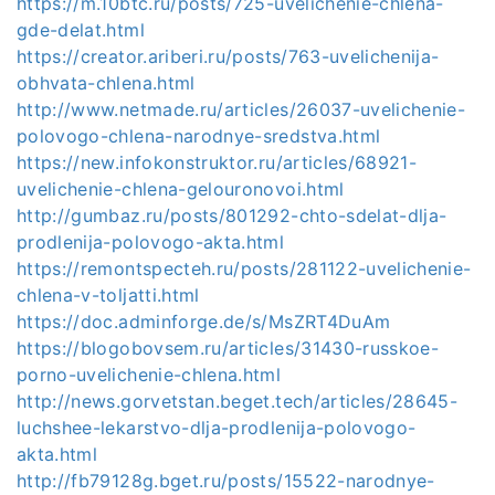
https://m.10btc.ru/posts/725-uvelichenie-chlena-
gde-delat.html
https://creator.ariberi.ru/posts/763-uvelichenija-
obhvata-chlena.html
http://www.netmade.ru/articles/26037-uvelichenie-
polovogo-chlena-narodnye-sredstva.html
https://new.infokonstruktor.ru/articles/68921-
uvelichenie-chlena-gelouronovoi.html
http://gumbaz.ru/posts/801292-chto-sdelat-dlja-
prodlenija-polovogo-akta.html
https://remontspecteh.ru/posts/281122-uvelichenie-
chlena-v-toljatti.html
https://doc.adminforge.de/s/MsZRT4DuAm
https://blogobovsem.ru/articles/31430-russkoe-
porno-uvelichenie-chlena.html
http://news.gorvetstan.beget.tech/articles/28645-
luchshee-lekarstvo-dlja-prodlenija-polovogo-
akta.html
http://fb79128g.bget.ru/posts/15522-narodnye-