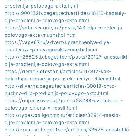
prodlenija-polovogo-akta.html
http://i900122b.beget.tech/articles/18110-kapsuly-
dlja-prodlenija-polovogo-akta.html
https://sobr-security.ru/posts/148-dlja-prodlenija-
polovogo-akta-muzhskoi.html
https://vape87.ru/advert/uprazhneniya-dlya-
prodleniya-polovogo-akta-muzhchine/
http://h25525tb.beget.tech/posts/20127-anestetiki-
dlja-prodlenija-polovogo-akta.html
https://demo3.efesta.ru/articles/117312-kak-
delaetsja-operacija-po-uvelicheniyu-chlena.html
http://silvernz.beget.tech/articles/30018-chto-
nuzhno-dlja-prodlenija-polovogo-akta.html
https://обратиться.рф/posts/28288-uvelichenie-
polovogo-chlena-v-rossii.html
http://types.poligonmz.ru/articles/32914-maslo-
dlja-prodlenija-polovogo-akta.html
http://orunikat.beget.tech/articles/33525-anestetiki-