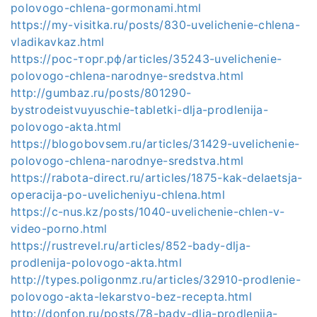
polovogo-chlena-gormonami.html
https://my-visitka.ru/posts/830-uvelichenie-chlena-
vladikavkaz.html
https://рос-торг.рф/articles/35243-uvelichenie-
polovogo-chlena-narodnye-sredstva.html
http://gumbaz.ru/posts/801290-
bystrodeistvuyuschie-tabletki-dlja-prodlenija-
polovogo-akta.html
https://blogobovsem.ru/articles/31429-uvelichenie-
polovogo-chlena-narodnye-sredstva.html
https://rabota-direct.ru/articles/1875-kak-delaetsja-
operacija-po-uvelicheniyu-chlena.html
https://c-nus.kz/posts/1040-uvelichenie-chlen-v-
video-porno.html
https://rustrevel.ru/articles/852-bady-dlja-
prodlenija-polovogo-akta.html
http://types.poligonmz.ru/articles/32910-prodlenie-
polovogo-akta-lekarstvo-bez-recepta.html
http://donfon.ru/posts/78-bady-dlja-prodlenija-