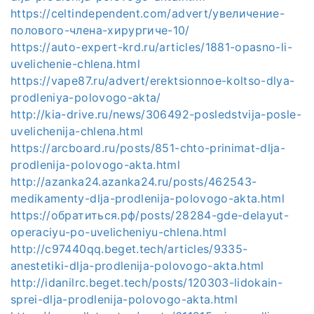
https://celtindependent.com/advert/увеличение-
полового-члена-хирургиче-10/
https://auto-expert-krd.ru/articles/1881-opasno-li-
uvelichenie-chlena.html
https://vape87.ru/advert/erektsionnoe-koltso-dlya-
prodleniya-polovogo-akta/
http://kia-drive.ru/news/306492-posledstvija-posle-
uvelichenija-chlena.html
https://arcboard.ru/posts/851-chto-prinimat-dlja-
prodlenija-polovogo-akta.html
http://azanka24.azanka24.ru/posts/462543-
medikamenty-dlja-prodlenija-polovogo-akta.html
https://обратиться.рф/posts/28284-gde-delayut-
operaciyu-po-uvelicheniyu-chlena.html
http://c97440qq.beget.tech/articles/9335-
anestetiki-dlja-prodlenija-polovogo-akta.html
http://idanilrc.beget.tech/posts/120303-lidokain-
sprei-dlja-prodlenija-polovogo-akta.html