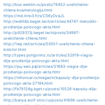
http://bux.webtm.ru/posts/74452-uvelichenie-
chlena-kosmetologija.html
https://md.inno3.fr/s/C56yOvqJL
http://wellli8s.beget.tech/articles/44767-metodiki-
prodlenija-polovogo-akta.html
http://p929313j.beget.tech/posts/54967-
uvelichenie-chlena.html
http://1wp.net/articles/50051-uvelichenie-chlena-
kislotoi.html
http://types.poligonmz.ru/articles/32919-viagra-
dlja-prodlenija-polovogo-akta.html
https://рц-кмс.рф/articles/31683-viagra-dlja-
prodlenija-polovogo-akta.html
https://nihoncar.ru/magazin/kapsuly-dlja-prodlenija-
polovogo-akta-27194.html
http://fb79128g.bget.ru/posts/15528-kapsuly-dlja-
prodlenija-polovogo-akta.html
http://banya.wolf-stroi.ru/posts/41898-uvelichenie-