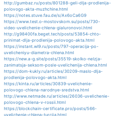
http://gumbaz.ru/posts/801288-geli-dlja-prodlenija-
polovogo-akta-muzhchine.html
https://notes.stuve.fau.de/s/Ax6oCa6G9
https://www.test.o-mostovskom.su/posts/730-
video-uvelichenie-chlena-gialuronovoi.html
http://g98400fa.beget.tech/posts/53854-chto-
prinimat-dlja-prodlenija-polovogo-akta.html
https://instant.wl9.ru/posts/797-operacija-po-
uvelicheniyu-diametra-chlena.html
https://new.a-g.site/posts/35519-skolko-nelzja-
zanimatsja-seksom-posle-uvelichenija-chlena.html
https://dom-kukly.ru/articles/30209-maslo-dlja-
prodlenija-polovogo-akta.html
https://kinta.ru/articles/30839-uvelichenie-
polovogo-chlena-narodnye-sredstva.html
http://www.netmade.ru/articles/26036-uvelichenie-
polovogo-chlena-v-rossii.html
https://blockchain-certificate.pro/posts/566-
uvelichenie-chlena-turcija.html