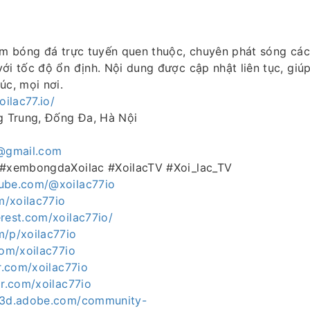
em bóng đá trực tuyến quen thuộc, chuyên phát sóng các
ới tốc độ ổn định. Nội dung được cập nhật liên tục, gi
úc, mọi nơi.
oilac77.io/
ng Trung, Đống Đa, Hà Nội
5
o@gmail.com
 #xembongdaXoilac #XoilacTV #Xoi_lac_TV
ube.com/@xoilac77io
om/xoilac77io
rest.com/xoilac77io/
m/p/xoilac77io
com/xoilac77io
ar.com/xoilac77io
ar.com/xoilac77io
ce3d.adobe.com/community-