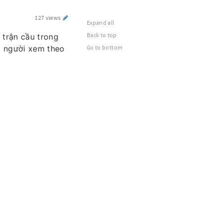
127 views
Expand all
Back to top
 trận cầu trong
úp người xem theo
Go to bottom