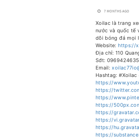
7 MONTHS AGO
Xoilac là trang x
nước và quốc tế v
dõi bóng đá mọi l
Website:
https://x
Địa chỉ: 110 Qua
Sđt: 096942463
Email:
xoilac77i
Hashtag: #Xoilac
https://www.yout
https://twitter.c
https://www.pinte
https://500px.co
https://gravatar.
https://vi.gravat
https://hu.gravat
https://substan