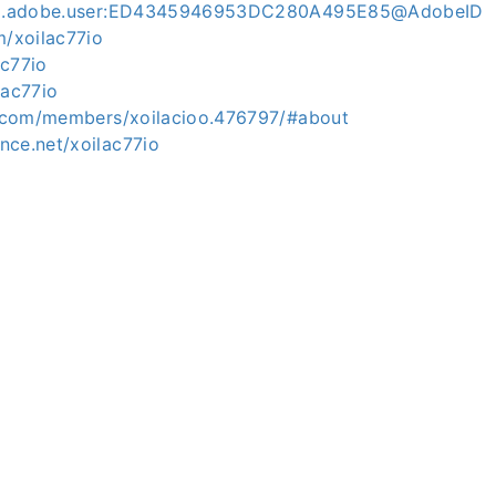
org.adobe.user:ED4345946953DC280A495E85@AdobeID
m/xoilac77io
ac77io
lac77io
sk.com/members/xoilacioo.476797/#about
nce.net/xoilac77io