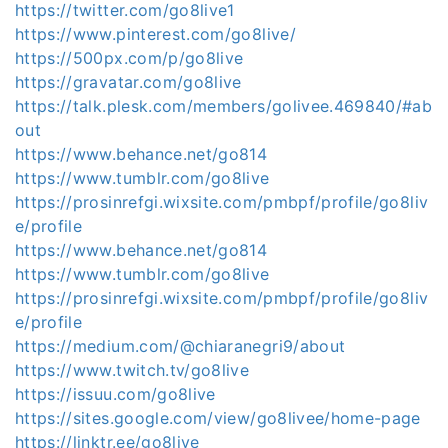
https://twitter.com/go8live1
https://www.pinterest.com/go8live/
https://500px.com/p/go8live
https://gravatar.com/go8live
https://talk.plesk.com/members/golivee.469840/#ab
out
https://www.behance.net/go814
https://www.tumblr.com/go8live
https://prosinrefgi.wixsite.com/pmbpf/profile/go8liv
e/profile
https://www.behance.net/go814
https://www.tumblr.com/go8live
https://prosinrefgi.wixsite.com/pmbpf/profile/go8liv
e/profile
https://medium.com/@chiaranegri9/about
https://www.twitch.tv/go8live
https://issuu.com/go8live
https://sites.google.com/view/go8livee/home-page
https://linktr.ee/go8live