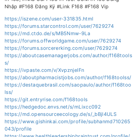
Nhập #F168 Đăng Ký #Link F168 #F168 Vip
https://iszene.com/user-331835.html
https://forums.starcontrol.com/user/7629274
https://md.ctdo.de/s/MB5Nmw-9La
https://forums.offworldgame.com/user/7629274
https://forums.sorcererking.com/user/7629274
https://aboutcasemanagerjobs.com/author/f168tools
s/
https://ivpaste.com/v/XvpznjelFn
https://aboutpharmacistjobs.com/author/f168toolss/
https://destaquebrasil.com/saopaulo/author/f168too
lss/
https://git.entryrise.com/f168tools
https://hedgedoc.envs.net/s/mLixcc092
https://md.opensourceecology.de/s/_bBjl4ULS
https://www.gishinkai.com/profile/subhanmd710265
043/profile
https://www.healthleadershipbraintrust.com/profile/