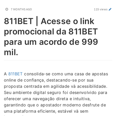
7 MONTHS AGO
115 views
811BET | Acesse o link
promocional da 811BET
para um acordo de 999
mil.
A
811BET
consolida-se como uma casa de apostas
online de confiança, destacando-se por sua
proposta centrada em agilidade và acessibilidade.
Seu ambiente digital seguro foi desenvolvido para
oferecer uma navegação direta e intuitiva,
garantindo que o apostador moderno desfrute de
uma plataforma eficiente, estável và sem