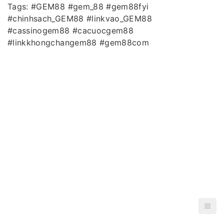
Tags: #GEM88 #gem_88 #gem88fyi
#chinhsach_GEM88 #linkvao_GEM88
#cassinogem88 #cacuocgem88
#linkkhongchangem88 #gem88com