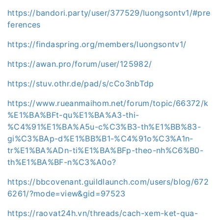
https://bandori.party/user/377529/luongsontv1/#pre
ferences
https://findaspring.org/members/luongsontv1/
https://awan.pro/forum/user/125982/
https://stuv.othr.de/pad/s/cCo3nbTdp
https://www.rueanmaihom.net/forum/topic/66372/k
%E1%BA%BFt-qu%E1%BA%A3-thi-
%C4%91%E1%BA%A5u-c%C3%B3-th%E1%BB%83-
gi%C3%BAp-d%E1%BB%B1-%C4%91o%C3%A1n-
tr%E1%BA%ADn-ti%E1%BA%BFp-theo-nh%C6%B0-
th%E1%BA%BF-n%C3%A0o?
https://bbcovenant.guildlaunch.com/users/blog/672
6261/?mode=view&gid=97523
https://raovat24h.vn/threads/cach-xem-ket-qua-