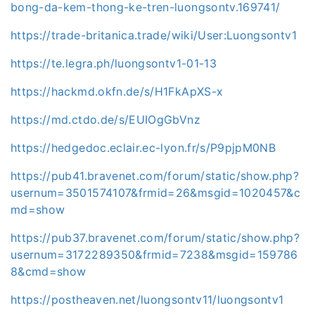
bong-da-kem-thong-ke-tren-luongsontv.169741/
https://trade-britanica.trade/wiki/User:Luongsontv1
https://te.legra.ph/luongsontv1-01-13
https://hackmd.okfn.de/s/H1FkApXS-x
https://md.ctdo.de/s/EUIOgGbVnz
https://hedgedoc.eclair.ec-lyon.fr/s/P9pjpM0NB
https://pub41.bravenet.com/forum/static/show.php?
usernum=3501574107&frmid=26&msgid=1020457&c
md=show
https://pub37.bravenet.com/forum/static/show.php?
usernum=3172289350&frmid=7238&msgid=159786
8&cmd=show
https://postheaven.net/luongsontv11/luongsontv1