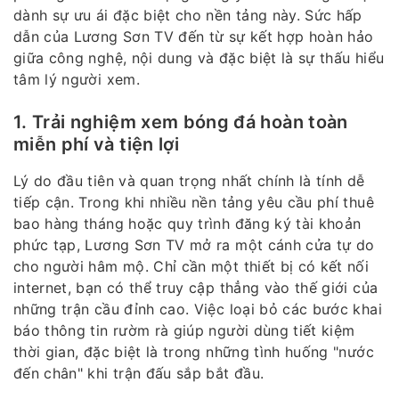
dành sự ưu ái đặc biệt cho nền tảng này. Sức hấp
dẫn của Lương Sơn TV đến từ sự kết hợp hoàn hảo
giữa công nghệ, nội dung và đặc biệt là sự thấu hiểu
tâm lý người xem.
1. Trải nghiệm xem bóng đá hoàn toàn
miễn phí và tiện lợi
Lý do đầu tiên và quan trọng nhất chính là tính dễ
tiếp cận. Trong khi nhiều nền tảng yêu cầu phí thuê
bao hàng tháng hoặc quy trình đăng ký tài khoản
phức tạp, Lương Sơn TV mở ra một cánh cửa tự do
cho người hâm mộ. Chỉ cần một thiết bị có kết nối
internet, bạn có thể truy cập thẳng vào thế giới của
những trận cầu đỉnh cao. Việc loại bỏ các bước khai
báo thông tin rườm rà giúp người dùng tiết kiệm
thời gian, đặc biệt là trong những tình huống "nước
đến chân" khi trận đấu sắp bắt đầu.