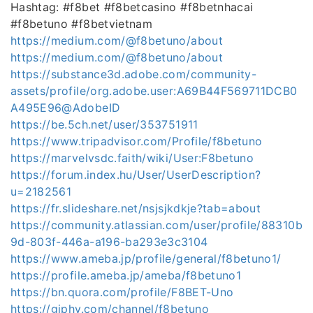
Hashtag: #f8bet #f8betcasino #f8betnhacai
#f8betuno #f8betvietnam
https://medium.com/@f8betuno/about
https://medium.com/@f8betuno/about
https://substance3d.adobe.com/community-
assets/profile/org.adobe.user:A69B44F569711DCB0
A495E96@AdobeID
https://be.5ch.net/user/353751911
https://www.tripadvisor.com/Profile/f8betuno
https://marvelvsdc.faith/wiki/User:F8betuno
https://forum.index.hu/User/UserDescription?
u=2182561
https://fr.slideshare.net/nsjsjkdkje?tab=about
https://community.atlassian.com/user/profile/88310b
9d-803f-446a-a196-ba293e3c3104
https://www.ameba.jp/profile/general/f8betuno1/
https://profile.ameba.jp/ameba/f8betuno1
https://bn.quora.com/profile/F8BET-Uno
https://giphy.com/channel/f8betuno