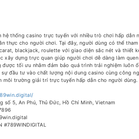
n hệ thống casino trực tuyến với nhiều trò chơi hấp dẫn 
hân thực cho người chơi. Tại đây, người dùng có thể tham
arat, blackjack, roulette với giao diện sắc nét và thiết 
c xây dựng trực quan giúp người chơi dễ dàng làm quen
g được tối ưu nhằm đảm bảo quá trình trải nghiệm luôn 
 sự đầu tư vào chất lượng nội dung casino cùng công ng
môi trường giải trí trực tuyến hấp dẫn cho người dùng.
789win.digital/
ng số 5, An Phú, Thủ Đức, Hồ Chí Minh, Vietnam
 7896
win.digital
N #789WINDIGITAL