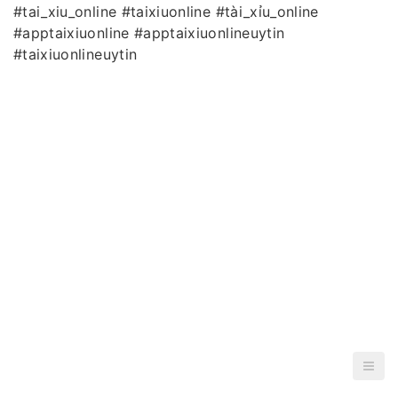
#tai_xiu_online #taixiuonline #tài_xỉu_online
#apptaixiuonline #apptaixiuonlineuytin
#taixiuonlineuytin