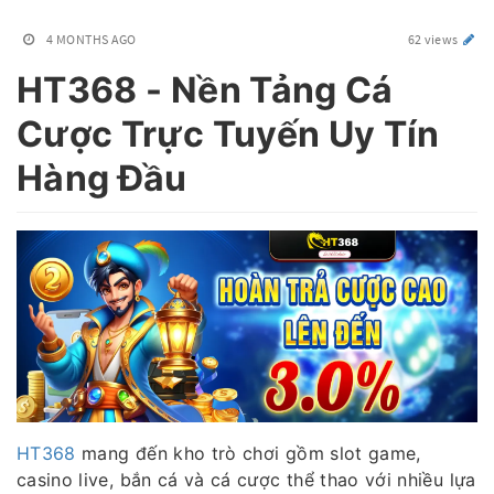
4 MONTHS AGO
62 views
HT368 - Nền Tảng Cá
Cược Trực Tuyến Uy Tín
Hàng Đầu
HT368
mang đến kho trò chơi gồm slot game,
casino live, bắn cá và cá cược thể thao với nhiều lựa