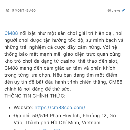
5 MONTHS AGO
86 views
CM88
nổi bật như một sân chơi giải trí hiện đại, nơi
người chơi được tận hưởng tốc độ, sự minh bạch và
những trải nghiệm cá cược đầy cảm hứng. Với hệ
thống bảo mật mạnh mẽ, giao diện trực quan cùng
kho trò chơi đa dạng từ casino, thể thao đến slot,
CM88 mang đến cảm giác an tâm và phấn khích
trong từng lựa chọn. Nếu bạn đang tìm một điểm
đến uy tín để bắt đầu hành trình chiến thắng, CM88
chính là nơi đáng để thử sức.
THÔNG TIN CHÍNH THỨC:
Website:
https://cm88seo.com/
Địa chỉ: 59/516 Phan Huy Ích, Phường 12, Gò
Vấp, Thành phố Hồ Chí Minh, Vietnam